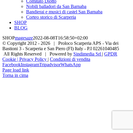
Comitato Diotto
Nobili balladori da San Barnaba
Bandierai e musici di castel San Barnaba
Corteo storico di Scarperia
SHOP
BLOG
SHOP
magesaze
2022-08-08T16:58:50+02:00
© Copyright 2012 -
2026 | Proloco Scarperia APS - Via dei
Bastioni 3 - Scarperia e San Piero (FI) Italy - P.I 02261040485
All Rights Reserved | Powered by
Sindimedia Srl
|
GPDR
Cookie | Privacy Policy
|
Condizioni di vendita
Facebook
Instagram
Tripadvisor
WhatsApp
Page load link
Torna in cima