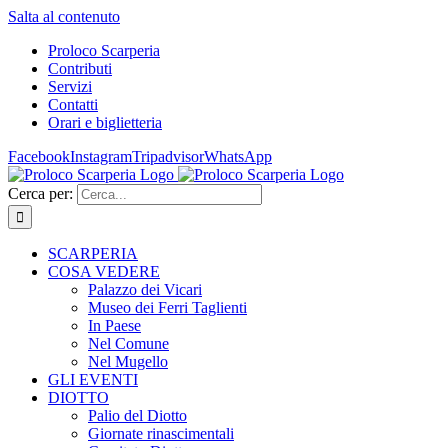
Salta al contenuto
Proloco Scarperia
Contributi
Servizi
Contatti
Orari e biglietteria
Facebook
Instagram
Tripadvisor
WhatsApp
Cerca per:
SCARPERIA
COSA VEDERE
Palazzo dei Vicari
Museo dei Ferri Taglienti
In Paese
Nel Comune
Nel Mugello
GLI EVENTI
DIOTTO
Palio del Diotto
Giornate rinascimentali